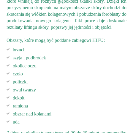
które wnikają do różnych głębokości tkanki skóry. Dzięki ich
precyzyjnemu skupieniu na małym obszarze skóry dochodzi do
skracania się włókien kolagenowych i pobudzenia ibroblasty do
produkowania nowego kolagenu. Taki proce daje doskonałe
rezultaty liftingu skóry, poprawy jej jędrności i objętości.
Obszary, które mogą być poddane zabiegowi HIFU:
brzuch
szyja i podbródek
okolice oczu
czoło
policzki
owal twarzy
dekolt
ramiona
obszar nad kolanami
uda
Zabieg w okolicy twarzy trwa od 20 do 30 minut, w przypadku